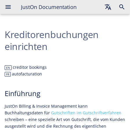
JustOn Documentation
Einführung
English
Überblick
Kreditorenbuchungen
Deutsch
Details
Français
einrichten
Buchungsdaten-Erzeugung
aktivieren
creditor bookings
EN
Buchungskonten einrichten
autofacturation
FR
Erforderliche
Einführung
Rechnungsinformationen
vorbereiten
JustOn Billing & Invoice Management kann
Buchhaltungsdaten für
Gutschriften im Gutschriftverfahren
schreiben – eine spezielle Art von Gutschrift, die vom Kunden
ausgestellt wird und die Rechnung des eigentlichen