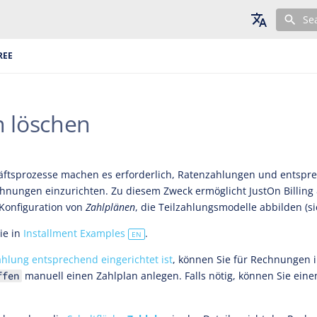
Se
English
REE
Deutsch
Français
n löschen
ftsprozesse machen es erforderlich, Ratenzahlungen und entspr
hnungen einzurichten. Zu diesem Zweck ermöglicht JustOn Billing 
Konfiguration von
Zahlplänen
, die Teilzahlungsmodelle abbilden (s
ie in
Installment Examples
.
EN
hlung entsprechend eingerichtet ist
, können Sie für Rechnungen 
manuell einen Zahlplan anlegen. Falls nötig, können Sie ein
ffen