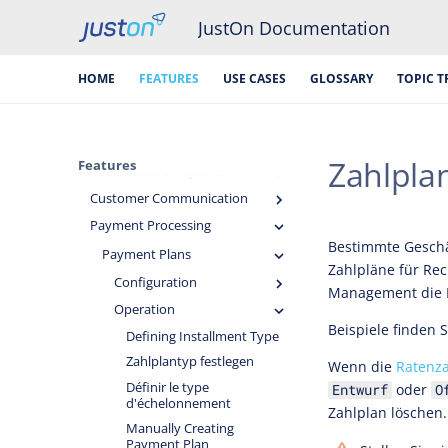
JustOn Documentation
Features and Functions
Cross-Area Foundation
HOME
FEATURES
USE CASES
GLOSSARY
TOPIC T
Billing Preparation
Invoicing
Collection & Cash Management
Zahlpla
Features
Receivables & Payables
Customer Communication
Payment Processing
Bestimmte Geschä
Payment Plans
Zahlpläne für Rec
Configuration
Management die 
Operation
Beispiele finden S
Defining Installment Type
Zahlplantyp festlegen
Wenn die
Ratenza
Définir le type
oder
Entwurf
O
d'échelonnement
Zahlplan löschen.
Manually Creating
Payment Plan