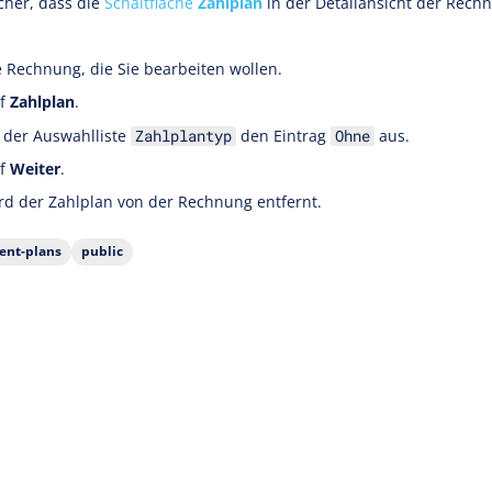
icher, dass die
Schaltfläche
Zahlplan
in der Detailansicht der Rec
e Rechnung, die Sie bearbeiten wollen.
uf
Zahlplan
.
 der Auswahlliste
den Eintrag
aus.
Zahlplantyp
Ohne
uf
Weiter
.
d der Zahlplan von der Rechnung entfernt.
nt-plans
public