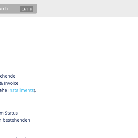
arch
echende
& Invoice
iehe
Installments
).
im Status
en bestehenden