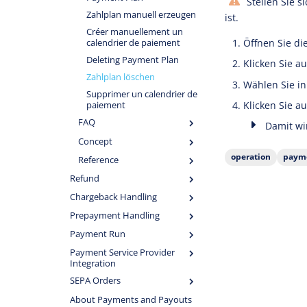
Stellen Sie s
Zahlplan manuell erzeugen
ist.
Créer manuellement un
Öffnen Sie di
calendrier de paiement
Deleting Payment Plan
Klicken Sie a
Zahlplan löschen
Wählen Sie in
Supprimer un calendrier de
Klicken Sie a
paiement
FAQ
Damit wir
Concept
operation
payme
Reference
Refund
Chargeback Handling
Prepayment Handling
Payment Run
Payment Service Provider
Integration
SEPA Orders
About Payments and Payouts