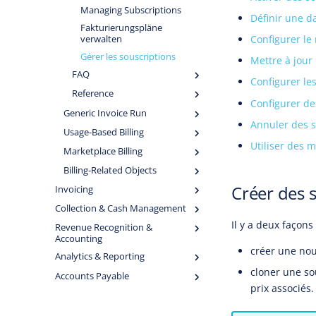
Managing Subscriptions
Définir une da
Fakturierungspläne
Configurer le
verwalten
Gérer les souscriptions
Mettre à jour 
FAQ
Configurer le
Reference
Configurer d
Generic Invoice Run
Annuler des s
Usage-Based Billing
Utiliser des 
Marketplace Billing
Billing-Related Objects
Créer des 
Invoicing
Collection & Cash Management
Il y a deux façon
Revenue Recognition &
Accounting
créer une nou
Analytics & Reporting
cloner une sou
Accounts Payable
prix associés.