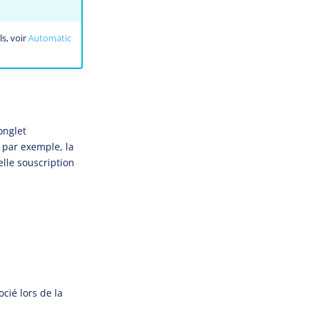
s, voir
Automatic
onglet
, par exemple, la
elle souscription
cié lors de la