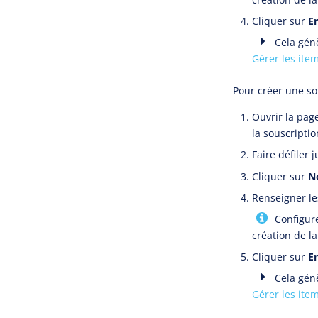
Cliquer sur
En
Cela génè
Gérer les ite
Pour créer une so
Ouvrir la pag
la souscriptio
Faire défiler 
Cliquer sur
N
Renseigner les
Configur
création de la
Cliquer sur
En
Cela génè
Gérer les ite