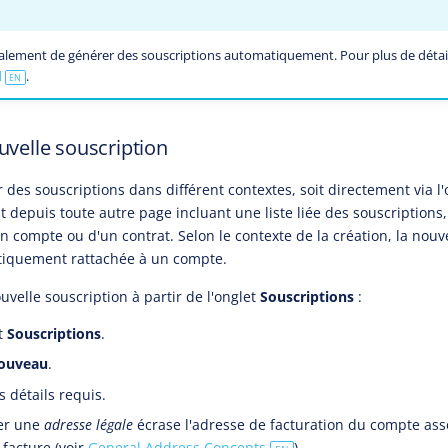
lement de générer des souscriptions automatiquement. Pour plus de détail
d
.
EN
uvelle souscription
des souscriptions dans différent contextes, soit directement via l'
oit depuis toute autre page incluant une liste liée des souscriptions
n compte ou d'un contrat. Selon le contexte de la création, la nouv
tiquement rattachée à un compte.
velle souscription à partir de l'onglet
Souscriptions
:
et
Souscriptions
.
ouveau
.
 détails requis.
er une
adresse légale
écrase l'adresse de facturation du compte asso
 facture (voir
General Address Concepts
).