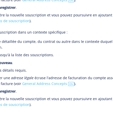
EN
registrer
.
re la nouvelle souscription et vous pouvez poursuivre en ajoutant 
ms de souscription
).
uscription dans un contexte spécifique :
e détaillée du compte, du contrat ou autre dans le contexte duquel
n.
jusqu'à la liste des souscriptions.
ouveau
.
 détails requis.
er une
adresse légale
écrase l'adresse de facturation du compte asso
 facture (voir
General Address Concepts
).
EN
registrer
.
re la nouvelle souscription et vous pouvez poursuivre en ajoutant 
ms de souscription
).