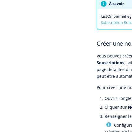
À savoir
JustOn permet éga
Subscription Buil
Créer une no
Vous pouvez créer 
Souscriptions
, s
page détaillée d'u
peut être automa
Pour créer une nou
Ouvrir l'ongl
Cliquer sur
N
Renseigner les
Configur
création de la