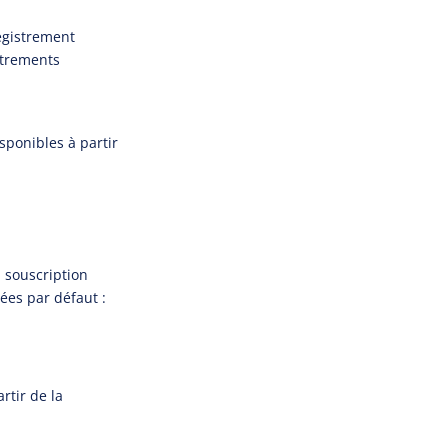
registrement
istrements
sponibles à partir
a souscription
rées par défaut :
rtir de la