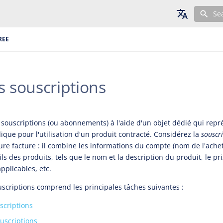
Se
English
REE
Deutsch
Français
s souscriptions
s souscriptions (ou abonnements) à l'aide d'un objet dédié qui repr
ique pour l'utilisation d'un produit contracté. Considérez la
souscr
ture facture : il combine les informations du compte (nom de l'ache
ails des produits, tels que le nom et la description du produit, le pr
applicables, etc.
uscriptions comprend les principales tâches suivantes :
scriptions
ouscriptions