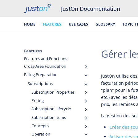
JustOn Documentation
HOME
FEATURES
USE CASES
GLOSSARY
TOPIC T
Gérer le
Features
Features and Functions
Cross-Area Foundation
Billing Preparation
JustOn utilise de
facturation périod
Subscriptions
"plan" pour la fu
Subscription Properties
etc.) avec les dét
Pricing
prix, les remises 
Subscription Lifecycle
La gestion des so
Subscription Items
Concepts
Créer des sou
Operation
Activer des s