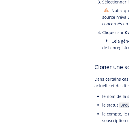
Sélectionner l
Notez que
source n'évalu
concernés en 
Cliquer sur
C
Cela génè
de l'enregistr
Cloner une s
Dans certains cas 
actuelle et des it
le nom de la 
le statut
Bro
le compte, le 
souscription d